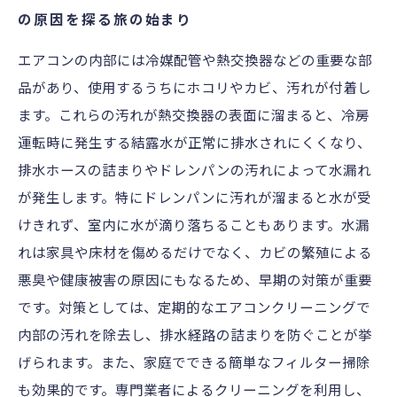
効果的な方法と日常メンテナンス
の原因を探る旅の始まり
快適な空間を守るために知っておきたい、エア
エアコンの内部には冷媒配管や熱交換器などの重要な部
コンクリーニングの重要ポイント
品があり、使用するうちにホコリやカビ、汚れが付着し
水漏れが起きる前に！簡単にできるエアコン内
ます。これらの汚れが熱交換器の表面に溜まると、冷房
部の汚れチェック法
運転時に発生する結露水が正常に排水されにくくなり、
専門家が教えるエアコンクリーニングのタイミ
排水ホースの詰まりやドレンパンの汚れによって水漏れ
ングと選び方ガイド
が発生します。特にドレンパンに汚れが溜まると水が受
けきれず、室内に水が滴り落ちることもあります。水漏
れは家具や床材を傷めるだけでなく、カビの繁殖による
悪臭や健康被害の原因にもなるため、早期の対策が重要
です。対策としては、定期的なエアコンクリーニングで
内部の汚れを除去し、排水経路の詰まりを防ぐことが挙
げられます。また、家庭でできる簡単なフィルター掃除
も効果的です。専門業者によるクリーニングを利用し、