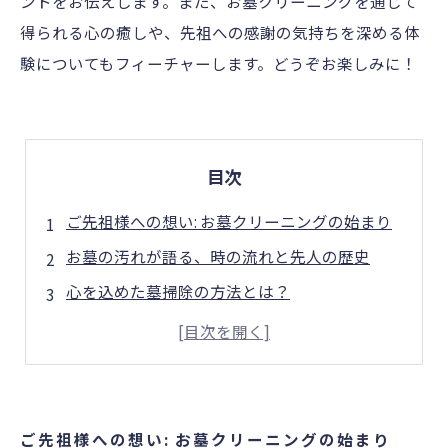
ントをお伝えします。また、お墓クリーニングを通じて
得られる心の癒しや、先祖への感謝の気持ちを深める体
験についてもフィーチャーします。どうぞお楽しみに！
目次
ご先祖様への想い: お墓クリーニングの始まり
お墓の汚れが語る、時の流れと先人の歴史
心を込めた墓掃除の方法とは？
墓掃除を通して感じる、先祖への感謝の気持ち
お墓クリーニングがもたらす心の癒し
先祖を大切にすることで得られる生活の豊かさ
ご先祖様への敬意を込めたお墓の未来の育み
ご先祖様への想い: お墓クリーニングの始まり