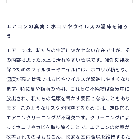
快適空間を取り戻す：エアコンクリーニングで
得られる効果
エアコンの真実：ホコリやウイルスの温床を知ろ
生活の質向上：定期的なクリーニングのメリッ
う
ト
エアコンは、私たちの生活に欠かせない存在ですが、そ
エアコン清掃の具体的な手順：自分でできる！
の内部は思った以上に汚れやすい環境です。冷却効果を
健康維持のために：エアコンを清潔に保つため
保つためのフィルターやコイルには、ホコリが積もり、
のポイント
湿度が高い状況ではカビやウイルスが繁殖しやすくなり
ます。特に夏や梅雨の時期、これらの不純物は空気中に
放出され、私たちの健康を脅かす要因となることもあり
ます。このようなリスクを回避するためには、定期的な
エアコンクリーニングが不可欠です。クリーニングによ
ってホコリやカビを取り除くことで、エアコンの効率が
改善されるのはもちろん、快適な室内環境を維持するた