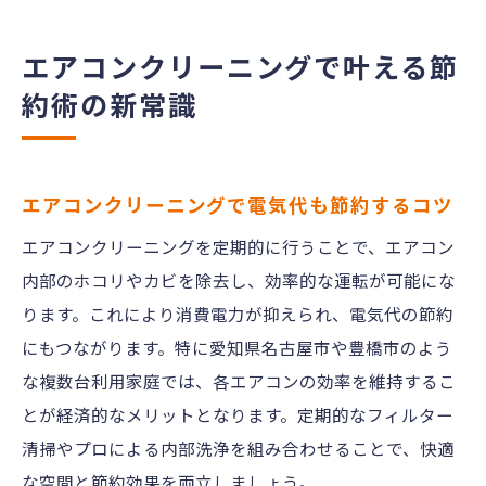
る秘訣
クリーニングのタイミングと費用節約の関
エアコンクリーニングで叶える節
係
約術の新常識
お得なエアコンクリーニング活用術を紹介
節約と健康を両立するエアコンクリーニン
グ方法
エアコンクリーニングで電気代も節約するコツ
賢く依頼したい人向けエアコン掃除の極意
エアコンクリーニングを定期的に行うことで、エアコン
エアコンクリーニングで失敗しない依頼の
内部のホコリやカビを除去し、効率的な運転が可能にな
コツ
ります。これにより消費電力が抑えられ、電気代の節約
評判が良いクリーニング業者選びの基準
にもつながります。特に愛知県名古屋市や豊橋市のよう
口コミを活用したエアコンクリーニング比
な複数台利用家庭では、各エアコンの効率を維持するこ
較法
とが経済的なメリットとなります。定期的なフィルター
エアコンクリーニングの見積もりで注意す
清掃やプロによる内部洗浄を組み合わせることで、快適
る点
な空間と節約効果を両立しましょう。