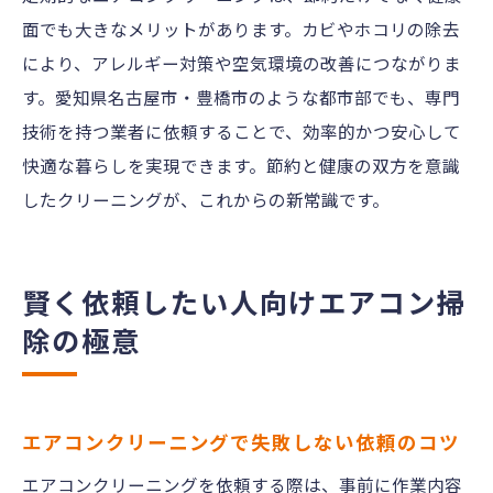
点
面でも大きなメリットがあります。カビやホコリの除去
自分で掃除する場合の注意点と限界
により、アレルギー対策や空気環境の改善につながりま
す。愛知県名古屋市・豊橋市のような都市部でも、専門
プロの技術と家庭掃除の違いを解説
技術を持つ業者に依頼することで、効率的かつ安心して
業者依頼が必要なエアコンの状態とは
快適な暮らしを実現できます。節約と健康の双方を意識
エアコンクリーニング費用を抑える判断基
したクリーニングが、これからの新常識です。
準
依頼タイミングの見極め方とポイント
まとめてお得にエアコン掃除を依頼する裏技
賢く依頼したい人向けエアコン掃
エアコンクリーニングを複数台まとめて依
除の極意
頼するコツ
割引やキャンペーン活用で節約する方法
ネット予約で得するエアコンクリーニング
エアコンクリーニングで失敗しない依頼のコツ
術
エアコンクリーニングを依頼する際は、事前に作業内容