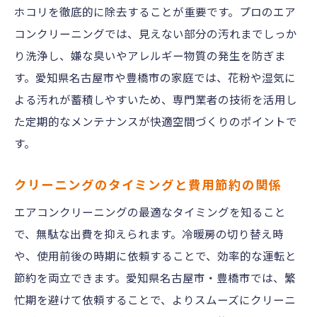
ホコリを徹底的に除去することが重要です。プロのエア
る方法
コンクリーニングでは、見えない部分の汚れまでしっか
掃除で得られる健康と快適さのポイント
り洗浄し、嫌な臭いやアレルギー物質の発生を防ぎま
カビや臭い対策としてのクリーニング活用
す。愛知県名古屋市や豊橋市の家庭では、花粉や湿気に
法
よる汚れが蓄積しやすいため、専門業者の技術を活用し
エアコンクリーニングで省エネ生活を叶え
た定期的なメンテナンスが快適空間づくりのポイントで
る
す。
家庭でできるメンテナンスのポイント
クリーニングのタイミングと費用節約の関係
定期的な掃除でエアコン寿命を延ばすコツ
クリーニング業者選びで損しないために
エアコンクリーニングの最適なタイミングを知ること
で、無駄な出費を抑えられます。冷暖房の切り替え時
エアコンクリーニング業者の比較ポイント
や、使用前後の時期に依頼することで、効率的な運転と
信頼できる業者の選び方と見極め方
節約を両立できます。愛知県名古屋市・豊橋市では、繁
口コミを参考にした業者チェック方法
忙期を避けて依頼することで、よりスムーズにクリーニ
エアコンクリーニングの価格交渉術