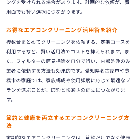
ングを受けられる場合があります。計画的な依頼が、費
対応エリアやサービス内容の確認事項
用面でも賢い選択につながります。
後悔しないための業者選定チェックリスト
カビや臭い対策に役立つ掃除テクニック
お得なエアコンクリーニング活用術を紹介
エアコンクリーニングでカビを防ぐ掃除方
複数台まとめてクリーニングを依頼する、定期コースを
法
利用するなど、賢い活用法でコストを抑えられます。ま
臭いの原因と効果的なクリーニング手順
た、フィルターの簡易掃除を自分で行い、内部洗浄のみ
業者に依頼する方法も効果的です。愛知県名古屋市や豊
家庭でできる簡単エアコンクリーニング術
橋市の家庭では、家族構成や使用頻度に応じて最適なプ
専門業者によるカビ対策のポイント解説
ランを選ぶことが、節約と快適さの両立につながりま
臭いを抑えるための定期掃除の重要性
す。
エアコンクリーニングで清潔な空間を保つ
秘訣
節約と健康を両立するエアコンクリーニング方
プロに頼むべきか迷った時の判断ポイント
法
エアコンクリーニングを業者に依頼する利
定期的なエアコンクリーニングは、節約だけでなく健康