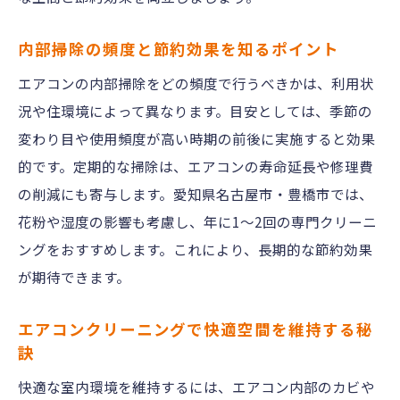
業者依頼と自分掃除のメリット・デメリッ
内部掃除の頻度と節約効果を知るポイント
ト
エアコンの内部掃除をどの頻度で行うべきかは、利用状
効果的なエアコンクリーニング依頼のタイ
況や住環境によって異なります。目安としては、季節の
ミング
変わり目や使用頻度が高い時期の前後に実施すると効果
失敗しないエアコンクリーニング依頼のコツ
的です。定期的な掃除は、エアコンの寿命延長や修理費
エアコンクリーニング業者選びの落とし穴
の削減にも寄与します。愛知県名古屋市・豊橋市では、
安さだけで選ばない業者比較のポイント
花粉や湿度の影響も考慮し、年に1～2回の専門クリーニ
エアコンクリーニングの失敗事例と対策法
ングをおすすめします。これにより、長期的な節約効果
料金相場と追加費用の見分け方
が期待できます。
依頼前に準備すべきチェックリスト
エアコンクリーニングで快適空間を維持する秘
保証やアフターサービスの重要性を知る
訣
エアコン掃除で快適生活を実現する方法
快適な室内環境を維持するには、エアコン内部のカビや
エアコンクリーニングで空気環境を改善す