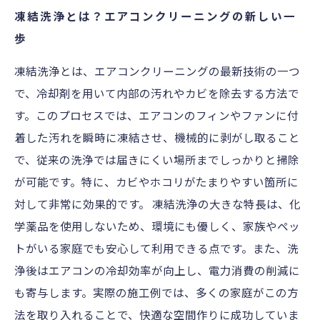
度
凍結洗浄とは？エアコンクリーニングの新しい一
家族とペットを守るために選びたいエアコンク
歩
リーニング
凍結洗浄とは、エアコンクリーニングの最新技術の一つ
凍結洗浄で得られる健康的な生活空間とは
で、冷却剤を用いて内部の汚れやカビを除去する方法で
快適生活への第一歩！凍結洗浄でエアコンをリ
す。このプロセスでは、エアコンのフィンやファンに付
フレッシュ
着した汚れを瞬時に凍結させ、機械的に剥がし取ること
で、従来の洗浄では届きにくい場所までしっかりと掃除
が可能です。特に、カビやホコリがたまりやすい箇所に
対して非常に効果的です。 凍結洗浄の大きな特長は、化
学薬品を使用しないため、環境にも優しく、家族やペッ
トがいる家庭でも安心して利用できる点です。また、洗
浄後はエアコンの冷却効率が向上し、電力消費の削減に
も寄与します。実際の施工例では、多くの家庭がこの方
法を取り入れることで、快適な空間作りに成功していま