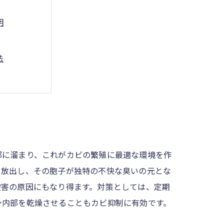
明
法
ニック
後の予防策
イド
部に溜まり、これがカビの繁殖に最適な環境を作
を放出し、その胞子が独特の不快な臭いの元とな
被害の原因にもなり得ます。対策としては、定期
ン内部を乾燥させることもカビ抑制に有効です。