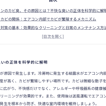
コンのカビ臭、その原因とは？不快な臭いの正体を科学的に解
とカビの関係：エアコン内部でカビが繁殖するメカニズム
臭対策の基本：効果的なクリーニングと日常のメンテナンス方
直伝！エアコンクリーニングでカビ臭を根本から解消するテク
な室内環境を取り戻すために：エアコンカビ臭対策まとめと今
コンのカビ臭で悩まないために知っておきたい5つのポイント
でできるエアコンクリーニング：カビ臭を防ぐ簡単ステップガ
臭いの正体を科学的に解明
が原因で発生します。冷房時に発生する結露水がエアコン内
度が高く、カビが繁殖しやすい場所です。カビは微細な胞子
に広がり、不快感だけでなく、アレルギーや呼吸器系の健康
リーニングが効果的です。また、使用後は送風運転でエアコ
発生を根本から防ぎ、快適な室内環境を維持しましょう。