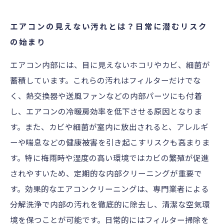
専門クリーニングで解決！清潔なエアコンがつ
くる快適空間
エアコンの見えない汚れとは？日常に潜むリスク
日々のメンテナンスで長持ち！エアコンを守る
の始まり
秘訣まとめ
エアコン内部には、目に見えないホコリやカビ、細菌が
エアコンクリーニングの選び方と信頼できる業
蓄積しています。これらの汚れはフィルターだけでな
者の見極め方
く、熱交換器や送風ファンなどの内部パーツにも付着
清潔なエアコンで健康と快適を両立する生活の
し、エアコンの冷暖房効率を低下させる原因となりま
すすめ
す。また、カビや細菌が室内に放出されると、アレルギ
ーや喘息などの健康被害を引き起こすリスクも高まりま
す。特に梅雨時や湿度の高い環境ではカビの繁殖が促進
されやすいため、定期的な内部クリーニングが重要で
す。効果的なエアコンクリーニングは、専門業者による
分解洗浄で内部の汚れを徹底的に除去し、清潔な空気環
境を保つことが可能です。日常的にはフィルター掃除を