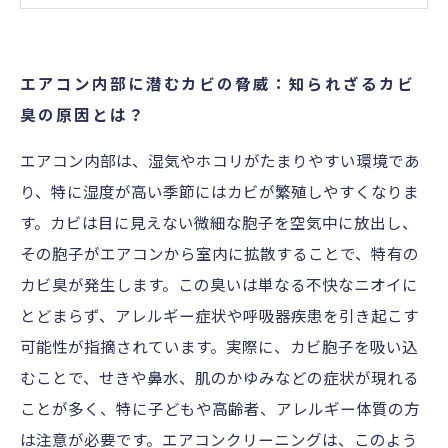
吸器疾患の危険性を解説
エアコンクリーニングの重要性：カビ臭を防ぎ
エアコン内部に潜むカビの脅威：知られざるカビ
健康を守るためにできること
臭の原因とは？
効果的なエアコンクリーニング方法と定期メン
エアコン内部は、湿気やホコリがたまりやすい環境であ
テナンスのポイントとは？
り、特に湿度が高い季節にはカビが繁殖しやすくなりま
エアコンクリーニングで得られる快適な室内環
す。カビは目に見えない微細な胞子を空気中に放出し、
境と家族の健康守護
その胞子がエアコンから室内に拡散することで、特有の
今日から始めるエアコン清潔習慣：カビ臭と健
カビ臭が発生します。この臭いは単なる不快なニオイに
康リスクを防ぐ第一歩
とどまらず、アレルギー症状や呼吸器疾患を引き起こす
可能性が指摘されています。実際に、カビ胞子を吸い込
むことで、せきや鼻水、肌のかゆみなどの症状が現れる
ことが多く、特に子どもや高齢者、アレルギー体質の方
は注意が必要です。エアコンクリーニングは、このよう